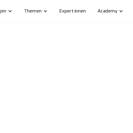
gen
Themen
Expert:innen
Academy
laborativer Strategie-
op für linkyard