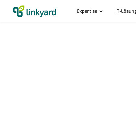
Expertise
IT-Lösun
Ein kol
Worksh
14.10.2021