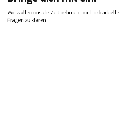
Wir wollen uns die Zeit nehmen, auch individuelle
Fragen zu klären
Jetzt anmelden!
Bevorstehende Kurse
SAFe® Certified 6.0 Advanced
Scrum Master (SASM)
Zum
02. & 03. Juli 2026 (Deutsch)
Kurs
08. & 09. Oktober 2026 (Deutsch)