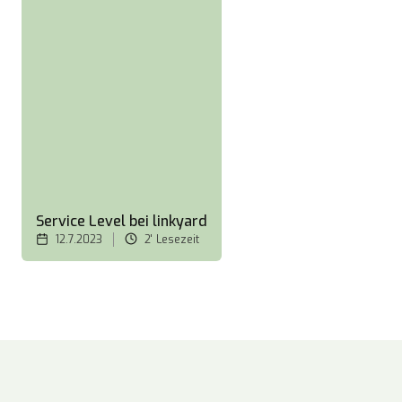
Service Level bei linkyard
12.7.2023
2'
Lesezeit