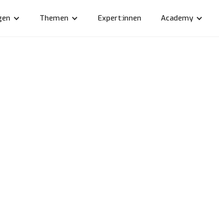
gen
Themen
Expert:innen
Academy
Team
nna Schmassma
Senior Consultant
anna.schmassmann@linkyard.ch