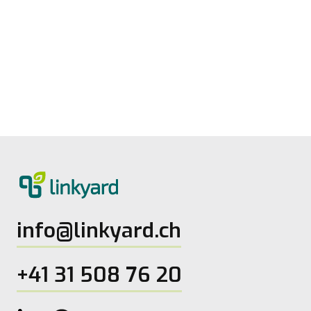
Digitale Reife messen: Neues Tool von
linkyard
27.5.2026
2
Lesezeit
info@linkyard.ch
+41 31 508 76 20