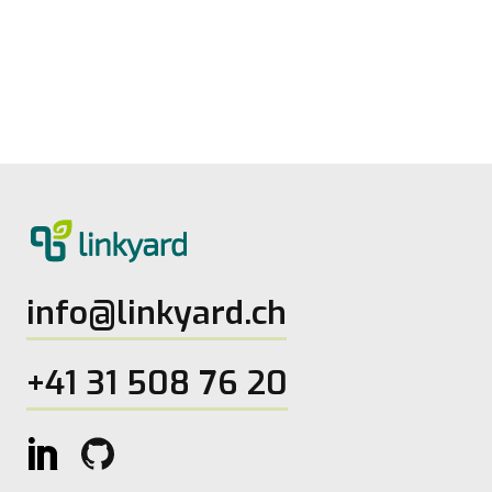
Digitale Reife messen: Neues Tool von
linkyard
27.5.2026
2
Lesezeit
info@linkyard.ch
+41 31 508 76 20