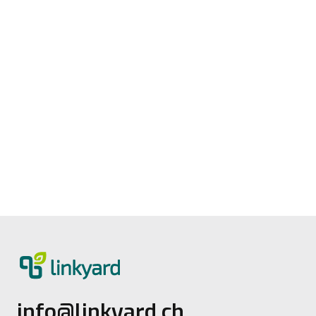
Digitale Reife messen: Neues Tool von
linkyard
27.5.2026
2
Lesezeit
info@linkyard.ch