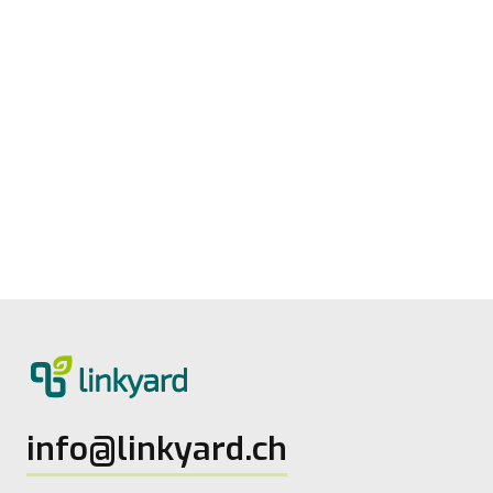
Digitale Reife messen: Neues Tool von
linkyard
27.5.2026
2
Lesezeit
info@linkyard.ch