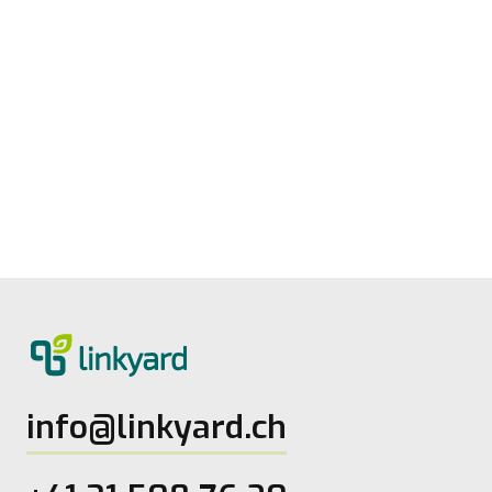
Digitale Reife messen: Neues Tool von
linkyard
27.5.2026
2
Lesezeit
info@linkyard.ch