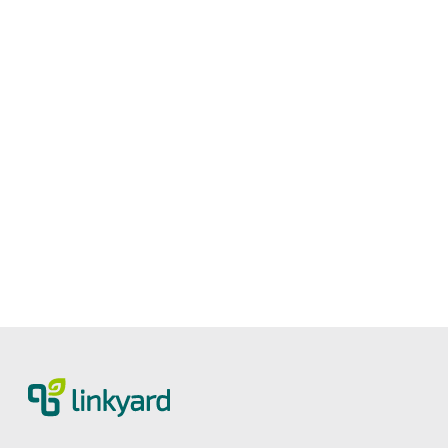
Digitale Reife messen: Neues Tool von
linkyard
27.5.2026
2
Lesezeit