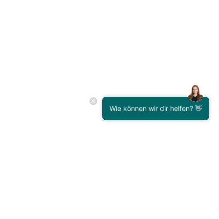
Management & Services Sàrl
Wie können wir dir helfen? 👋
Managementsystem &
linkyard cloud
Moderne Führung mit OKR und SaaS-