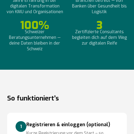
Jahre Erfahrung in der
Branchen betreut — von
digitalen Transformation
Banken über Gesundheit bis
von KMU und Organisationen
Logistik
100%
3
Schweizer
Zertifizierte Consultants
Beratungsunternehmen —
begleiten dich auf dem Weg
deine Daten bleiben in der
zur digitalen Reife
Schweiz
So funktioniert’s
Registrieren & einloggen (optional)
1
Kurze Registrierung vor dem Start – so