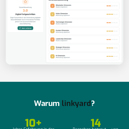
Warum
linkyard
?
10+
14